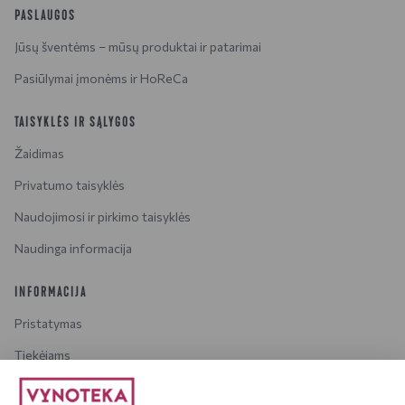
PASLAUGOS
Jūsų šventėms – mūsų produktai ir patarimai
Pasiūlymai įmonėms ir HoReCa
TAISYKLĖS IR SĄLYGOS
Žaidimas
Privatumo taisyklės
Naudojimosi ir pirkimo taisyklės
Naudinga informacija
INFORMACIJA
Pristatymas
Tiekėjams
Karjera