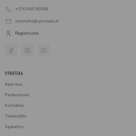
+370 665 85586
vynoteka@vynoteka.lt
Registruotis
VYNOTEKA
Apie mus
Parduotuvės
Kontaktai
Tinklaraštis
Sąskaitos