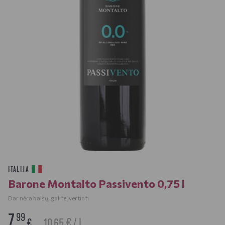
ITALIJA
Barone Montalto Passivento 0,75 l
Dar nėra balsų, galite įvertinti
7
99
10.65 € / L
€