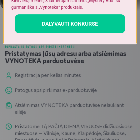
Kiekvieną mėnesį 3 laimėtojams atiteks „Mystery Box“ su
gurmaniškais „Vynoteka“ produktais.
DALYVAUTI KONKURSE
PAPRASTA IR PATOGU APSIPIRKTI INTERNETU
Pristatymas Jūsų adresu arba atsiėmimas
VYNOTEKA parduotuvėse
Registracija per kelias minutes
Patogus apsipirkimas e-parduotuvėje
Atsiėmimas VYNOTEKA parduotuvėse nelaukiant
eilėje
Pristatome TĄ PAČIĄ DIENĄ VISUOSE didžiuosiuose
miestuose — Vilniuje, Kaune, Klaipėdoje, Šiauliuose,
Panevėžyje, o nuo šiol ir Palangoje, Mažeikiuose,