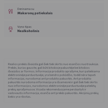
Derinama su
Makaronų patiekalais
Vyno tipas
Nealkoholinis
Realios prekės išvaizda gali šiek tiek skirtis nuo esančios nuotraukoje.
Prekės, kurias gausite, gali būti kitokioje pakuotėje bei kitokios
išvaizdos ar formos. Informacija produkto aprašyme, kuri pateikiama
elektroninėje parduotuvėje, yra bendro pobūdžio, todėl nėra tapati
informacijai, nurodomai ant produkto pakuotės. Ant produkto
pakuotės nurodoma informacija yra išsamesnė ir gali šiek tiek skirtis
nuo informacijos, nurodomos elektroninėje parduotuvėje pateiktų
prekių aprašymuose. Visada rekomenduojame perskaityti ir
vadovautis informacija, esančia ant prekės pakuotės. Akcijinių prekių
kiekis yra ribotas.