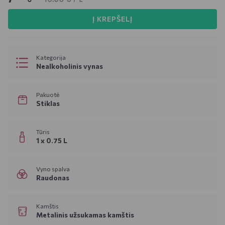
Į KREPŠELĮ
Kategorija
Nealkoholinis vynas
Pakuotė
Stiklas
Tūris
1 x 0.75 L
Vyno spalva
Raudonas
Kamštis
Metalinis užsukamas kamštis