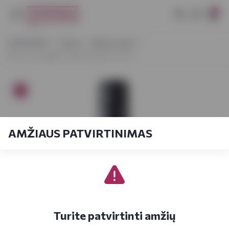
0
VYNOTEKA
Vynas
Ramus vynas
Baroncini Leggero Appassimento 0,75 l
AMŽIAUS PATVIRTINIMAS
Turite patvirtinti amžių