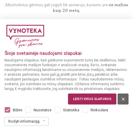
Alkoholinius gėrimus gali įsigyti tik asmenys, kuriems yra
ne mažiau
kaip 20 metų
.
MAN YRA 20 METŲ
MAN NĖRA 20 METŲ
Šioje svetainėje naudojami slapukai
Naudojame slapukus, kad galėtume suasmeninti turinį bei skelbimus, teikti
visuomeninės medijos funkcijas ir analizuoti srautą. Be to, svetainės
naudojimo informaciją bendriname su visuomeninės medijos, reklamavimo
ir analizės partneriais, kurie gali ją pridėti prie kitos jūsų pateiktos arba
naudojant paslaugas surinktos informacijos. Toliau naudodamiesi mūsų
svetaine, jūs sutinkate su mūsų slapukais. Uždarius informacinį sutikimo
langą X mygtuku traktuosite, jog sutinkate tik su privalomais slapukais.
LEISTI VISUS SLAPUKUS
ITALIJA, PUGLIA
Baroncini Leggero Appassimento 0,75 l
Būtini
Nuostatos
Statistika
Rinkodara
Dar nėra balsų, galite įvertinti
Rodyti informaciją
9
99
13.32 € / L
€