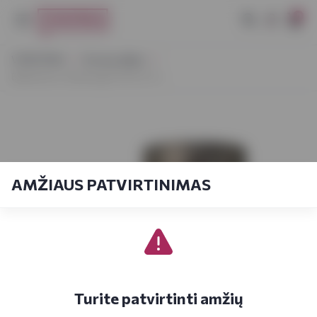
0
VYNOTEKA
Dovanų idėjos
Ballantine's Glenburgie 15YO 0,7 L
AMŽIAUS PATVIRTINIMAS
Turite patvirtinti amžių