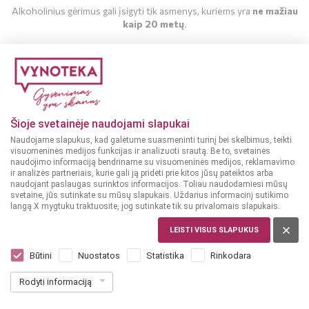
Alkoholinius gėrimus gali įsigyti tik asmenys, kuriems yra
ne mažiau
kaip 20 metų
.
MAN YRA 20 METŲ
MAN NĖRA 20 METŲ
Šioje svetainėje naudojami slapukai
Naudojame slapukus, kad galėtume suasmeninti turinį bei skelbimus, teikti
visuomeninės medijos funkcijas ir analizuoti srautą. Be to, svetainės
naudojimo informaciją bendriname su visuomeninės medijos, reklamavimo
ir analizės partneriais, kurie gali ją pridėti prie kitos jūsų pateiktos arba
naudojant paslaugas surinktos informacijos. Toliau naudodamiesi mūsų
svetaine, jūs sutinkate su mūsų slapukais. Uždarius informacinį sutikimo
langą X mygtuku traktuosite, jog sutinkate tik su privalomais slapukais.
LEISTI VISUS SLAPUKUS
DIDŽIOJI BRITANIJA, ŠKOTIJA
Ballantine's Glenburgie 15YO 0,7 L
Būtini
Nuostatos
Statistika
Rinkodara
Dar nėra balsų, galite įvertinti
Rodyti informaciją
52
99
75.70 € / L
€