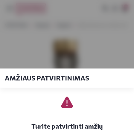
0
VYNOTEKA
Stiprieji
Degtinė
Baika Klasichna Vodka 0,5 l
AMŽIAUS PATVIRTINIMAS
Turite patvirtinti amžių