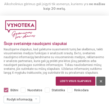
Alkoholinius gėrimus gali įsigyti tik asmenys, kuriems yra
ne mažiau
kaip 20 metų
.
MAN YRA 20 METŲ
MAN NĖRA 20 METŲ
Šioje svetainėje naudojami slapukai
Naudojame slapukus, kad galėtume suasmeninti turinį bei skelbimus, teikti
visuomeninės medijos funkcijas ir analizuoti srautą. Be to, svetainės
naudojimo informaciją bendriname su visuomeninės medijos, reklamavimo
ir analizės partneriais, kurie gali ją pridėti prie kitos jūsų pateiktos arba
naudojant paslaugas surinktos informacijos. Toliau naudodamiesi mūsų
svetaine, jūs sutinkate su mūsų slapukais. Uždarius informacinį sutikimo
langą X mygtuku traktuosite, jog sutinkate tik su privalomais slapukais.
UKRAINA
Baika Klasichna Vodka 0,5 l
LEISTI VISUS SLAPUKUS
Dar nėra balsų, galite įvertinti
Būtini
Nuostatos
Statistika
Rinkodara
9
99
Rodyti informaciją
19.98 € / L
€