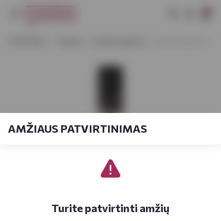
0
VYNOTEKA
Stiprieji
Spiritiniai gėrimai
Bacardi Spiced 1 L
AMŽIAUS PATVIRTINIMAS
Turite patvirtinti amžių