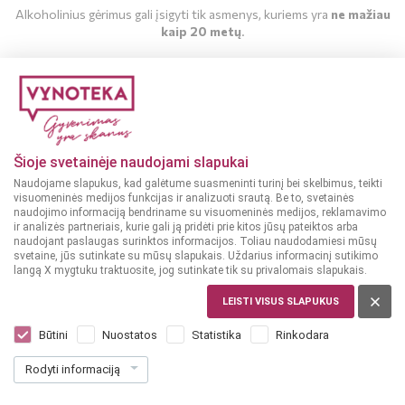
Alkoholinius gėrimus gali įsigyti tik asmenys, kuriems yra
ne mažiau
kaip 20 metų
.
MAN YRA 20 METŲ
MAN NĖRA 20 METŲ
Šioje svetainėje naudojami slapukai
Naudojame slapukus, kad galėtume suasmeninti turinį bei skelbimus, teikti
visuomeninės medijos funkcijas ir analizuoti srautą. Be to, svetainės
naudojimo informaciją bendriname su visuomeninės medijos, reklamavimo
ir analizės partneriais, kurie gali ją pridėti prie kitos jūsų pateiktos arba
naudojant paslaugas surinktos informacijos. Toliau naudodamiesi mūsų
svetaine, jūs sutinkate su mūsų slapukais. Uždarius informacinį sutikimo
langą X mygtuku traktuosite, jog sutinkate tik su privalomais slapukais.
ITALIJA
Bacardi Spiced 1 L
LEISTI VISUS SLAPUKUS
Dar nėra balsų, galite įvertinti
Būtini
Nuostatos
Statistika
Rinkodara
24
99
Rodyti informaciją
24.99 € / L
€