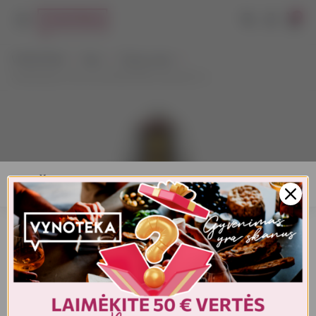
0
VYNOTEKA
Alus
Tamsus alus
Aukštaitijos bravorų KANAPINIS tamsusis 1 L
AMŽIAUS PATVIRTINIMAS
Turite patvirtinti amžių