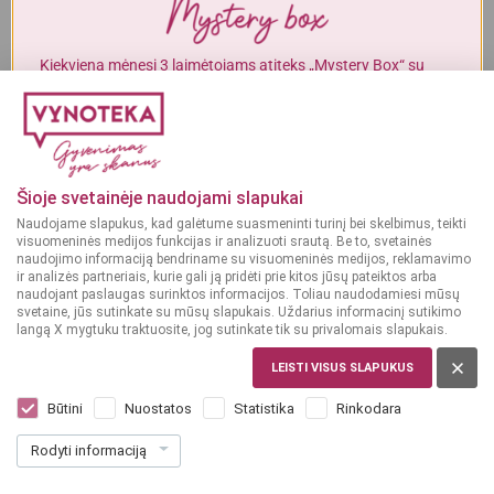
Alkoholinius gėrimus gali įsigyti tik asmenys, kuriems yra
ne mažiau
kaip 20 metų
.
Kiekvieną mėnesį 3 laimėtojams atiteks „Mystery Box“ su
gurmaniškais „Vynoteka“ produktais.
MAN YRA 20 METŲ
DALYVAUTI KONKURSE
MAN NĖRA 20 METŲ
Šioje svetainėje naudojami slapukai
Naudojame slapukus, kad galėtume suasmeninti turinį bei skelbimus, teikti
visuomeninės medijos funkcijas ir analizuoti srautą. Be to, svetainės
naudojimo informaciją bendriname su visuomeninės medijos, reklamavimo
ir analizės partneriais, kurie gali ją pridėti prie kitos jūsų pateiktos arba
naudojant paslaugas surinktos informacijos. Toliau naudodamiesi mūsų
svetaine, jūs sutinkate su mūsų slapukais. Uždarius informacinį sutikimo
langą X mygtuku traktuosite, jog sutinkate tik su privalomais slapukais.
LEISTI VISUS SLAPUKUS
LIETUVA
Aukštaitijos bravorų KANAPINIS
Būtini
Nuostatos
Statistika
Rinkodara
tamsusis 1 L
Rodyti informaciją
Dar nėra balsų, galite įvertinti