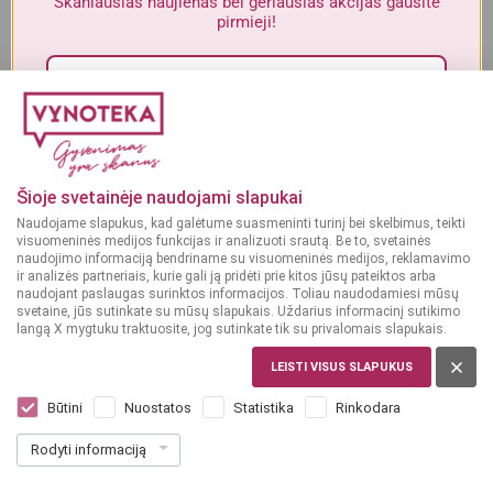
Skaniausias naujienas bei geriausias akcijas gausite
Alkoholinius gėrimus gali įsigyti tik asmenys, kuriems yra
ne mažiau
pirmieji!
kaip 20 metų
.
MAN YRA 20 METŲ
Sutinku su„Vynoteka“
privatumo politika
.
MAN NĖRA 20 METŲ
Paspausdamas patvirtinu, kad sutinku, kad mano duomenys būtų tvarkomi tiesioginės
rinkodaros tikslu ir kad esu susipažinęs su privatumo politikoje numatytomis tvarkymo
Šioje svetainėje naudojami slapukai
sąlygomis*
Naudojame slapukus, kad galėtume suasmeninti turinį bei skelbimus, teikti
visuomeninės medijos funkcijas ir analizuoti srautą. Be to, svetainės
Parduotuvės
2022-08-26
PRENUMERUOTI
naudojimo informaciją bendriname su visuomeninės medijos, reklamavimo
ir analizės partneriais, kurie gali ją pridėti prie kitos jūsų pateiktos arba
Atsinaujinusi VYNOTEKA parduotuvė
naudojant paslaugas surinktos informacijos. Toliau naudodamiesi mūsų
svetaine, jūs sutinkate su mūsų slapukais. Uždarius informacinį sutikimo
prekybos ir pramogų centre „Ozas“,
langą X mygtuku traktuosite, jog sutinkate tik su privalomais slapukais.
Vilniuje!
LEISTI VISUS SLAPUKUS
Būtini
Nuostatos
Statistika
Rinkodara
Šiandien atidaryta atsinaujinusi VYNOTEKA parduotuvė
Rodyti informaciją
prekybos ir pramogų centre „Ozas“, Vilniuje. VALIO!