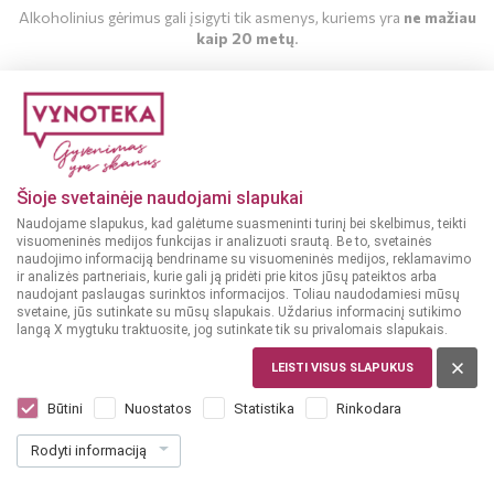
Alkoholinius gėrimus gali įsigyti tik asmenys, kuriems yra
ne mažiau
kaip 20 metų
.
MAN YRA 20 METŲ
MAN NĖRA 20 METŲ
Šioje svetainėje naudojami slapukai
Naudojame slapukus, kad galėtume suasmeninti turinį bei skelbimus, teikti
visuomeninės medijos funkcijas ir analizuoti srautą. Be to, svetainės
naudojimo informaciją bendriname su visuomeninės medijos, reklamavimo
ir analizės partneriais, kurie gali ją pridėti prie kitos jūsų pateiktos arba
naudojant paslaugas surinktos informacijos. Toliau naudodamiesi mūsų
svetaine, jūs sutinkate su mūsų slapukais. Uždarius informacinį sutikimo
langą X mygtuku traktuosite, jog sutinkate tik su privalomais slapukais.
LEISTI VISUS SLAPUKUS
ITALIJA
Aru Monica Isola dei Nuraghi 0,75 L
Būtini
Nuostatos
Statistika
Rinkodara
Dar nėra balsų, galite įvertinti
Rodyti informaciją
27
99
37.32 € / L
€