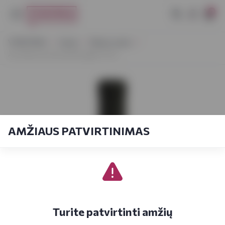
0
VYNOTEKA
Vynas
Ramus vynas
Aru Monica Isola dei Nuraghi 0,75 L
AMŽIAUS PATVIRTINIMAS
Turite patvirtinti amžių