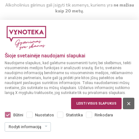
Alkoholinius gėrimus gali įsigyti tik asmenys, kuriems yra
ne mažiau
kaip 20 metų
.
MAN YRA 20 METŲ
MAN NĖRA 20 METŲ
Šioje svetainėje naudojami slapukai
Naudojame slapukus, kad galėtume suasmeninti turinį bei skelbimus, teikti
visuomeninės medijos funkcijas ir analizuoti srautą. Be to, svetainės
naudojimo informaciją bendriname su visuomeninės medijos, reklamavimo
ir analizės partneriais, kurie gali ją pridėti prie kitos jūsų pateiktos arba
naudojant paslaugas surinktos informacijos. Toliau naudodamiesi mūsų
svetaine, jūs sutinkate su mūsų slapukais. Uždarius informacinį sutikimo
langą X mygtuku traktuosite, jog sutinkate tik su privalomais slapukais.
PRANCŪZIJA, COGNAC
Arbellot VS 0,7 L
LEISTI VISUS SLAPUKUS
Dar nėra balsų, galite įvertinti
Būtini
Nuostatos
Statistika
Rinkodara
29
99
Rodyti informaciją
42.84 € / L
€