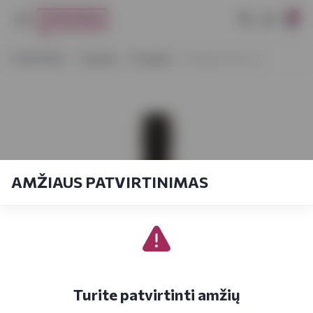
0
VYNOTEKA
Stiprieji
Konjakas
Arbellot VS 0,7 L
AMŽIAUS PATVIRTINIMAS
Turite patvirtinti amžių