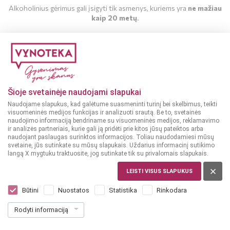
Alkoholinius gėrimus gali įsigyti tik asmenys, kuriems yra
ne mažiau
kaip 20 metų
.
MAN YRA 20 METŲ
MAN NĖRA 20 METŲ
Šioje svetainėje naudojami slapukai
Naudojame slapukus, kad galėtume suasmeninti turinį bei skelbimus, teikti
visuomeninės medijos funkcijas ir analizuoti srautą. Be to, svetainės
naudojimo informaciją bendriname su visuomeninės medijos, reklamavimo
ir analizės partneriais, kurie gali ją pridėti prie kitos jūsų pateiktos arba
naudojant paslaugas surinktos informacijos. Toliau naudodamiesi mūsų
svetaine, jūs sutinkate su mūsų slapukais. Uždarius informacinį sutikimo
langą X mygtuku traktuosite, jog sutinkate tik su privalomais slapukais.
LEISTI VISUS SLAPUKUS
ITALIJA
Silvio Carta Amaro Bomba Carta Caffè
Būtini
Nuostatos
Statistika
Rinkodara
Tustatu 0,7 L
Rodyti informaciją
Dar nėra balsų, galite įvertinti