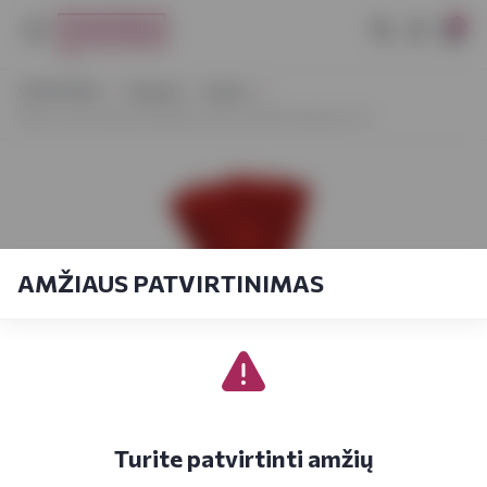
0
VYNOTEKA
Stiprieji
Likeris
Silvio Carta Amaro Bomba Carta Caffè Tustatu 0,7 L
AMŽIAUS PATVIRTINIMAS
Turite patvirtinti amžių