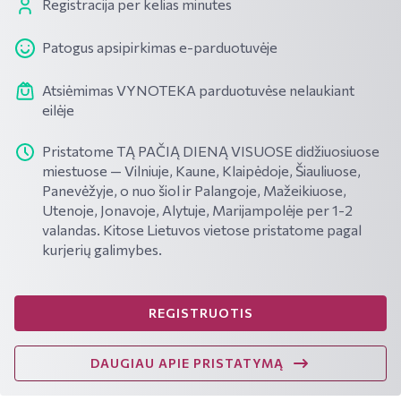
Registracija per kelias minutes
Patogus apsipirkimas e-parduotuvėje
Atsiėmimas VYNOTEKA parduotuvėse nelaukiant
eilėje
Pristatome TĄ PAČIĄ DIENĄ VISUOSE didžiuosiuose
miestuose — Vilniuje, Kaune, Klaipėdoje, Šiauliuose,
Panevėžyje, o nuo šiol ir Palangoje, Mažeikiuose,
Utenoje, Jonavoje, Alytuje, Marijampolėje per 1-2
valandas. Kitose Lietuvos vietose pristatome pagal
kurjerių galimybes.
REGISTRUOTIS
DAUGIAU APIE PRISTATYMĄ