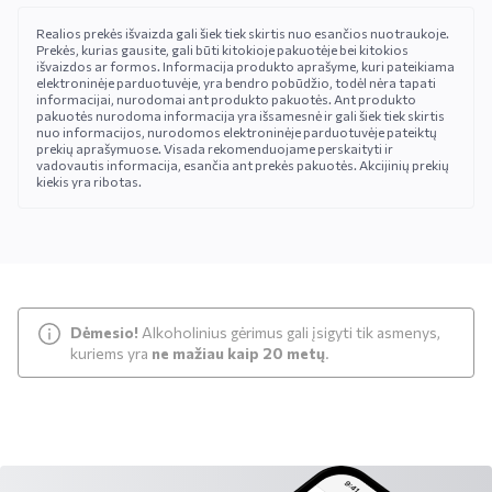
Realios prekės išvaizda gali šiek tiek skirtis nuo esančios nuotraukoje.
Prekės, kurias gausite, gali būti kitokioje pakuotėje bei kitokios
išvaizdos ar formos. Informacija produkto aprašyme, kuri pateikiama
elektroninėje parduotuvėje, yra bendro pobūdžio, todėl nėra tapati
informacijai, nurodomai ant produkto pakuotės. Ant produkto
pakuotės nurodoma informacija yra išsamesnė ir gali šiek tiek skirtis
nuo informacijos, nurodomos elektroninėje parduotuvėje pateiktų
prekių aprašymuose. Visada rekomenduojame perskaityti ir
vadovautis informacija, esančia ant prekės pakuotės. Akcijinių prekių
kiekis yra ribotas.
Dėmesio!
Alkoholinius gėrimus gali įsigyti tik asmenys,
kuriems yra
ne mažiau kaip 20 metų
.