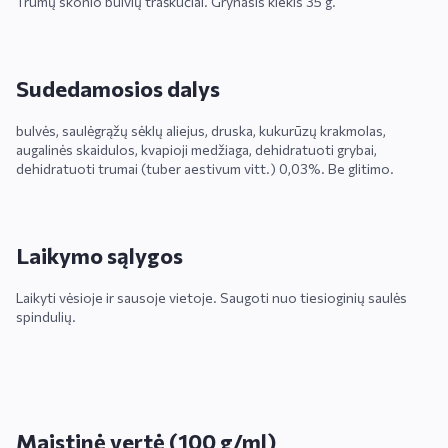
Trumų skonio bulvių traškučiai. Grynasis kiekis 35 g.
Sudedamosios dalys
bulvės, saulėgrąžų sėklų aliejus, druska, kukurūzų krakmolas,
augalinės skaidulos, kvapioji medžiaga, dehidratuoti grybai,
dehidratuoti trumai (tuber aestivum vitt.) 0,03%. Be glitimo.
Laikymo sąlygos
Laikyti vėsioje ir sausoje vietoje. Saugoti nuo tiesioginių saulės
spindulių.
Maistinė vertė (100 g/ml)