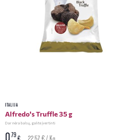
ITALIJA
Alfredo's Truffle 35 g
Dar nėra balsų, galite įvertinti
0
79
22.57 € / Kg
€