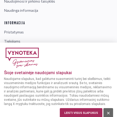
Naudojimosi ir pirkimo taisyklės
Naudinga informacija
INFORMACIJA
Pristatymas
Tiekėjams
Karjera
Dažniausiai užduodami klausimai
Šioje svetainėje naudojami slapukai
Dėmesio!
Alkoholinius gėrimus gali įsigyti tik asmenys,
Naudojame slapukus, kad galėtume suasmeninti turinį bei skelbimus, teikti
kuriems yra
ne mažiau kaip 20 metų
.
visuomeninės medijos funkcijas ir analizuoti srautą. Be to, svetainės
naudojimo informaciją bendriname su visuomeninės medijos, reklamavimo
ir analizės partneriais, kurie gali ją pridėti prie kitos jūsų pateiktos arba
naudojant paslaugas surinktos informacijos. Toliau naudodamiesi mūsų
svetaine, jūs sutinkate su mūsų slapukais. Uždarius informacinį sutikimo
langą X mygtuku traktuosite, jog sutinkate tik su privalomais slapukais.
© 2025 VYNOTEKA - Visos teisės saugomos
LEISTI VISUS SLAPUKUS