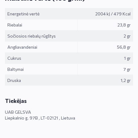
Energetinė vertė
2004 kJ
/
479 Kcal
Riebalai
23,8 gr
Sočiosios riebalų rūgštys
2 gr
Angliavandeniai
56,8 gr
Cukrus
1 gr
Baltymai
7 gr
Druska
1,2 gr
Tiekėjas
UAB GELSVA
Liepkalnio g. 97B , LT-02121 , Lietuva