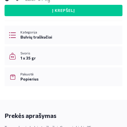
Į KREPŠELĮ
Kategorija
Bulvių traškučiai
Svoris
1 x 35 gr
Pakuotė
Popierius
Prekės aprašymas