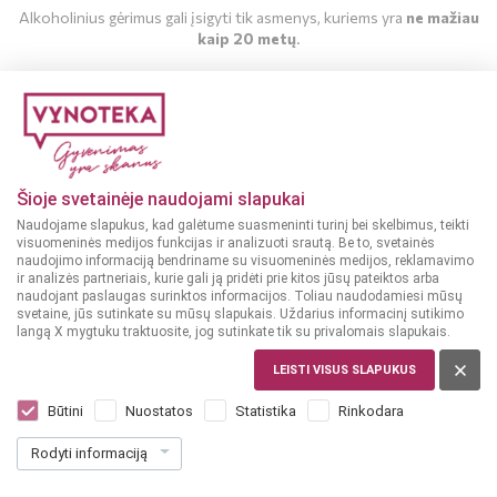
Alkoholinius gėrimus gali įsigyti tik asmenys, kuriems yra
ne mažiau
kaip 20 metų
.
MAN YRA 20 METŲ
MAN NĖRA 20 METŲ
Šioje svetainėje naudojami slapukai
Naudojame slapukus, kad galėtume suasmeninti turinį bei skelbimus, teikti
visuomeninės medijos funkcijas ir analizuoti srautą. Be to, svetainės
naudojimo informaciją bendriname su visuomeninės medijos, reklamavimo
ir analizės partneriais, kurie gali ją pridėti prie kitos jūsų pateiktos arba
naudojant paslaugas surinktos informacijos. Toliau naudodamiesi mūsų
svetaine, jūs sutinkate su mūsų slapukais. Uždarius informacinį sutikimo
langą X mygtuku traktuosite, jog sutinkate tik su privalomais slapukais.
LEISTI VISUS SLAPUKUS
PRANCŪZIJA, ALSACE
Albert Schoech Alsace Muscat 0,75 l
Būtini
Nuostatos
Statistika
Rinkodara
Dar nėra balsų, galite įvertinti
Rodyti informaciją
12
99
17.32 € / L
€