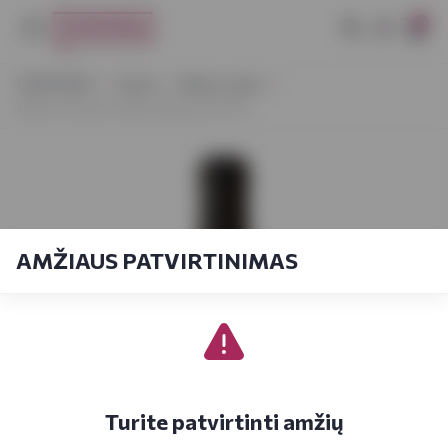
0
VYNOTEKA
Vynas
Ramus vynas
Albert Schoech Alsace Muscat 0,75 l
AMŽIAUS PATVIRTINIMAS
Turite patvirtinti amžių