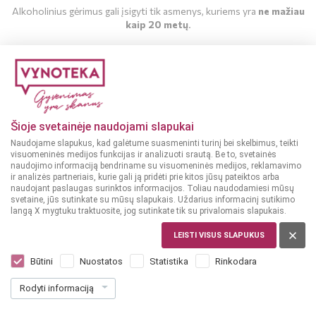
Alkoholinius gėrimus gali įsigyti tik asmenys, kuriems yra
ne mažiau
kaip 20 metų
.
MAN YRA 20 METŲ
MAN NĖRA 20 METŲ
Šioje svetainėje naudojami slapukai
Naudojame slapukus, kad galėtume suasmeninti turinį bei skelbimus, teikti
visuomeninės medijos funkcijas ir analizuoti srautą. Be to, svetainės
naudojimo informaciją bendriname su visuomeninės medijos, reklamavimo
ir analizės partneriais, kurie gali ją pridėti prie kitos jūsų pateiktos arba
naudojant paslaugas surinktos informacijos. Toliau naudodamiesi mūsų
svetaine, jūs sutinkate su mūsų slapukais. Uždarius informacinį sutikimo
langą X mygtuku traktuosite, jog sutinkate tik su privalomais slapukais.
ŠVEDIJA
Absolut Elyx 0,7 l
LEISTI VISUS SLAPUKUS
Dar nėra balsų, galite įvertinti
Būtini
Nuostatos
Statistika
Rinkodara
29
99
Rodyti informaciją
42.84 € / L
€