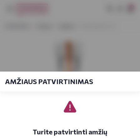
0
VYNOTEKA
Stiprieji
Degtinė
Absolut Elyx 0,7 l
AMŽIAUS PATVIRTINIMAS
Turite patvirtinti amžių