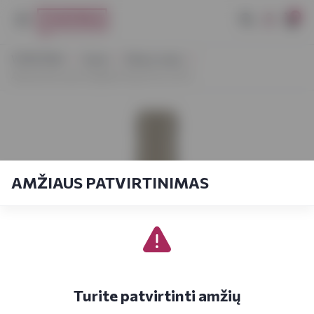
0
VYNOTEKA
Vynas
Ramus vynas
Absolu De Luze Viognier Pays D'oc 0,75 l
AMŽIAUS PATVIRTINIMAS
Turite patvirtinti amžių