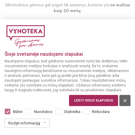
Alkoholinius gėrimus gali įsigyti tik asmenys, kuriems yra
ne mažiau
kaip 20 metų
.
MAN YRA 20 METŲ
MAN NĖRA 20 METŲ
Šioje svetainėje naudojami slapukai
Naudojame slapukus, kad galėtume suasmeninti turinį bei skelbimus, teikti
visuomeninės medijos funkcijas ir analizuoti srautą. Be to, svetainės
naudojimo informaciją bendriname su visuomeninės medijos, reklamavimo
ir analizės partneriais, kurie gali ją pridėti prie kitos jūsų pateiktos arba
naudojant paslaugas surinktos informacijos. Toliau naudodamiesi mūsų
svetaine, jūs sutinkate su mūsų slapukais. Uždarius informacinį sutikimo
langą X mygtuku traktuosite, jog sutinkate tik su privalomais slapukais.
LEISTI VISUS SLAPUKUS
PRANCŪZIJA
Absolu De Luze Viognier Pays D'oc 0,75 l
Būtini
Nuostatos
Statistika
Rinkodara
Dar nėra balsų, galite įvertinti
Rodyti informaciją
10
49
13.99 € / L
€