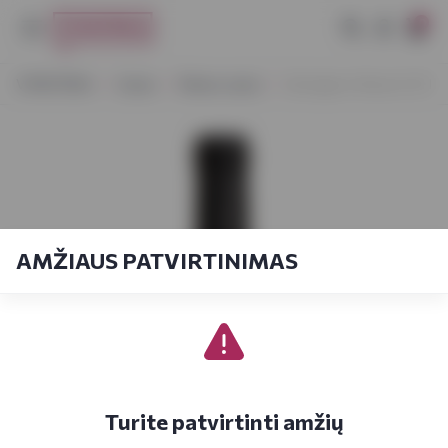
0
VYNOTEKA
Vynas
Ramus vynas
Aborigeno Shiraz 0,75 l
AMŽIAUS PATVIRTINIMAS
Turite patvirtinti amžių