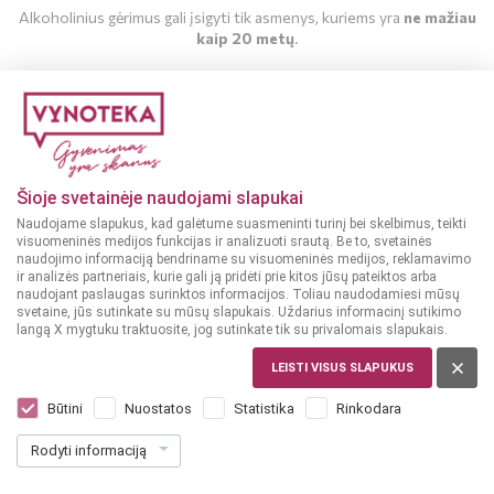
Alkoholinius gėrimus gali įsigyti tik asmenys, kuriems yra
ne mažiau
kaip 20 metų
.
MAN YRA 20 METŲ
MAN NĖRA 20 METŲ
Šioje svetainėje naudojami slapukai
Naudojame slapukus, kad galėtume suasmeninti turinį bei skelbimus, teikti
visuomeninės medijos funkcijas ir analizuoti srautą. Be to, svetainės
naudojimo informaciją bendriname su visuomeninės medijos, reklamavimo
ir analizės partneriais, kurie gali ją pridėti prie kitos jūsų pateiktos arba
naudojant paslaugas surinktos informacijos. Toliau naudodamiesi mūsų
svetaine, jūs sutinkate su mūsų slapukais. Uždarius informacinį sutikimo
langą X mygtuku traktuosite, jog sutinkate tik su privalomais slapukais.
AUSTRALIJA
LEISTI VISUS SLAPUKUS
Aborigeno Shiraz 0,75 l
Dar nėra balsų, galite įvertinti
Būtini
Nuostatos
Statistika
Rinkodara
9
99
Rodyti informaciją
13.32 € / L
€