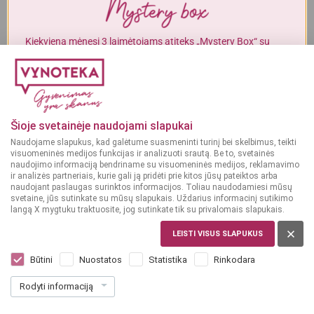
Alkoholinius gėrimus gali įsigyti tik asmenys, kuriems yra
ne mažiau
kaip 20 metų
.
Kiekvieną mėnesį 3 laimėtojams atiteks „Mystery Box“ su
gurmaniškais „Vynoteka“ produktais.
MAN YRA 20 METŲ
DALYVAUTI KONKURSE
MAN NĖRA 20 METŲ
Šioje svetainėje naudojami slapukai
Naudojame slapukus, kad galėtume suasmeninti turinį bei skelbimus, teikti
visuomeninės medijos funkcijas ir analizuoti srautą. Be to, svetainės
naudojimo informaciją bendriname su visuomeninės medijos, reklamavimo
ir analizės partneriais, kurie gali ją pridėti prie kitos jūsų pateiktos arba
naudojant paslaugas surinktos informacijos. Toliau naudodamiesi mūsų
svetaine, jūs sutinkate su mūsų slapukais. Uždarius informacinį sutikimo
langą X mygtuku traktuosite, jog sutinkate tik su privalomais slapukais.
LEISTI VISUS SLAPUKUS
LATVIJA
Abavas Rhubarb 0,75 L
Būtini
Nuostatos
Statistika
Rinkodara
Dar nėra balsų, galite įvertinti
Rodyti informaciją
8
99
11.99 € / L
€