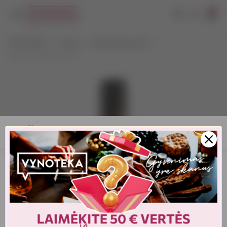
0
VYNOTEKA
Vynas
Vaisių/uogų vynas
Abavas Rhubarb 0,75 L
AMŽIAUS PATVIRTINIMAS
Turite patvirtinti amžių