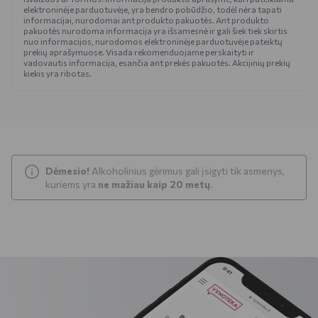
elektroninėje parduotuvėje, yra bendro pobūdžio, todėl nėra tapati
informacijai, nurodomai ant produkto pakuotės. Ant produkto
pakuotės nurodoma informacija yra išsamesnė ir gali šiek tiek skirtis
nuo informacijos, nurodomos elektroninėje parduotuvėje pateiktų
prekių aprašymuose. Visada rekomenduojame perskaityti ir
vadovautis informacija, esančia ant prekės pakuotės. Akcijinių prekių
kiekis yra ribotas.
Dėmesio!
Alkoholinius gėrimus gali įsigyti tik asmenys,
kuriems yra
ne mažiau kaip 20 metų
.