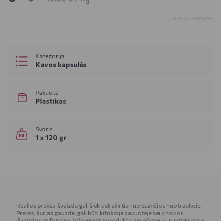
TIK PARDUOTUVĖSE
Kategorija
Kavos kapsulės
Pakuotė
Plastikas
Svoris
1 x 120 gr
Realios prekės išvaizda gali šiek tiek skirtis nuo esančios nuotraukoje.
Prekės, kurias gausite, gali būti kitokioje pakuotėje bei kitokios
išvaizdos ar formos. Informacija produkto aprašyme, kuri pateikiama