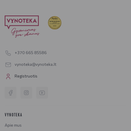
+370 665 85586
vynoteka@vynoteka.lt
Registruotis
VYNOTEKA
Apie mus