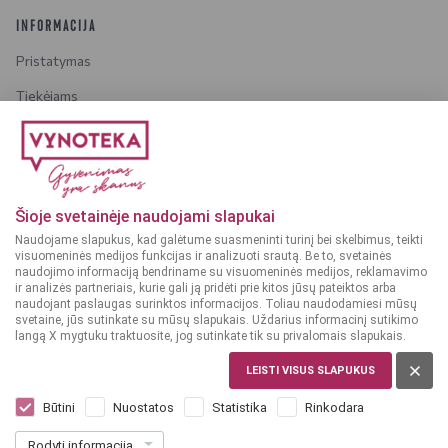
INFORMACIJA
Pristatymas
Tiekėjams
Karjera
Dažniausiai užduodami klausimai
Šioje svetainėje naudojami slapukai
Dėmesio!
Alkoholinius gėrimus gali įsigyti tik asmenys,
Naudojame slapukus, kad galėtume suasmeninti turinį bei skelbimus, teikti
kuriems yra
ne mažiau kaip 20 metų
.
visuomeninės medijos funkcijas ir analizuoti srautą. Be to, svetainės
naudojimo informaciją bendriname su visuomeninės medijos, reklamavimo
ir analizės partneriais, kurie gali ją pridėti prie kitos jūsų pateiktos arba
naudojant paslaugas surinktos informacijos. Toliau naudodamiesi mūsų
svetaine, jūs sutinkate su mūsų slapukais. Uždarius informacinį sutikimo
langą X mygtuku traktuosite, jog sutinkate tik su privalomais slapukais.
© 2025 VYNOTEKA - Visos teisės saugomos
LEISTI VISUS SLAPUKUS
Būtini
Nuostatos
Statistika
Rinkodara
Rodyti informaciją