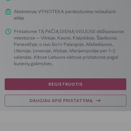
Atsiėmimas VYNOTEKA parduotuvėse nelaukiant
eilėje
Pristatome TĄ PAČIĄ DIENĄ VISUOSE didžiuosiuose
miestuose — Vilniuje, Kaune, Klaipėdoje, Šiauliuose,
Panevėžyje, o nuo šiol ir Palangoje, Mažeikiuose,
Utenoje, Jonavoje, Alytuje, Marijampolėje per 1-2
valandas. Kitose Lietuvos vietose pristatome pagal
kurjerių galimybes.
REGISTRUOTIS
DAUGIAU APIE PRISTATYMĄ