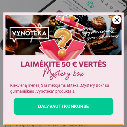
Kiekvieną mėnesį 3 laimėtojams atiteks „Mystery Box“ su
PAPRASTA IR PATOGU APSIPIRKTI INTERNETU
Pristatymas Jūsų adresu arba atsiėmimas
gurmaniškais „Vynoteka“ produktais.
VYNOTEKA parduotuvėse
DALYVAUTI KONKURSE
Registracija per kelias minutes
Patogus apsipirkimas e-parduotuvėje