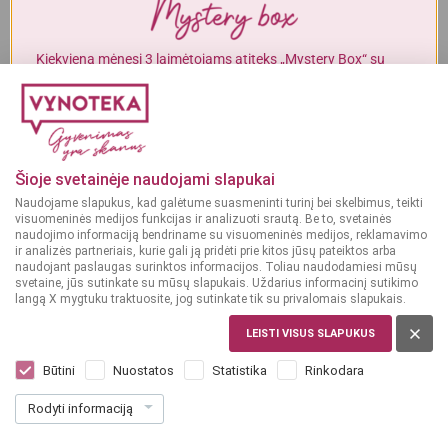
Į KREPŠELĮ
Į KREPŠELĮ
Alkoholinius gėrimus gali įsigyti tik asmenys, kuriems yra
ne mažiau
kaip 20 metų
.
Kiekvieną mėnesį 3 laimėtojams atiteks „Mystery Box“ su
gurmaniškais „Vynoteka“ produktais.
MAN YRA 20 METŲ
DALYVAUTI KONKURSE
GĖRIMAI
Gėrimų leidinys
MAN NĖRA 20 METŲ
Šioje svetainėje naudojami slapukai
Naudojame slapukus, kad galėtume suasmeninti turinį bei skelbimus, teikti
PERŽIŪRĖTI
visuomeninės medijos funkcijas ir analizuoti srautą. Be to, svetainės
naudojimo informaciją bendriname su visuomeninės medijos, reklamavimo
ir analizės partneriais, kurie gali ją pridėti prie kitos jūsų pateiktos arba
naudojant paslaugas surinktos informacijos. Toliau naudodamiesi mūsų
svetaine, jūs sutinkate su mūsų slapukais. Uždarius informacinį sutikimo
langą X mygtuku traktuosite, jog sutinkate tik su privalomais slapukais.
MAISTAS
LEISTI VISUS SLAPUKUS
Maisto leidinys
Būtini
Nuostatos
Statistika
Rinkodara
Rodyti informaciją
PERŽIŪRĖTI