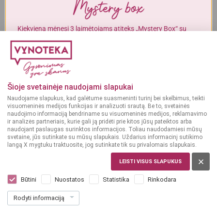
Į KREPŠELĮ
Į KREPŠELĮ
Alkoholinius gėrimus gali įsigyti tik asmenys, kuriems yra
ne mažiau
kaip 20 metų
.
Kiekvieną mėnesį 3 laimėtojams atiteks „Mystery Box“ su
gurmaniškais „Vynoteka“ produktais.
MAN YRA 20 METŲ
DALYVAUTI KONKURSE
GĖRIMAI
Gėrimų leidinys
MAN NĖRA 20 METŲ
Šioje svetainėje naudojami slapukai
Naudojame slapukus, kad galėtume suasmeninti turinį bei skelbimus, teikti
PERŽIŪRĖTI
visuomeninės medijos funkcijas ir analizuoti srautą. Be to, svetainės
naudojimo informaciją bendriname su visuomeninės medijos, reklamavimo
ir analizės partneriais, kurie gali ją pridėti prie kitos jūsų pateiktos arba
naudojant paslaugas surinktos informacijos. Toliau naudodamiesi mūsų
svetaine, jūs sutinkate su mūsų slapukais. Uždarius informacinį sutikimo
langą X mygtuku traktuosite, jog sutinkate tik su privalomais slapukais.
MAISTAS
LEISTI VISUS SLAPUKUS
Maisto leidinys
Būtini
Nuostatos
Statistika
Rinkodara
Rodyti informaciją
PERŽIŪRĖTI