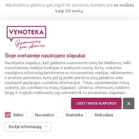
Alkoholinius gėrimus gali įsigyti tik asmenys, kuriems yra
ne mažiau
kaip 20 metų
.
MAN YRA 20 METŲ
GĖRIMAI
Gėrimų leidinys
MAN NĖRA 20 METŲ
Šioje svetainėje naudojami slapukai
Naudojame slapukus, kad galėtume suasmeninti turinį bei skelbimus, teikti
PERŽIŪRĖTI
visuomeninės medijos funkcijas ir analizuoti srautą. Be to, svetainės
naudojimo informaciją bendriname su visuomeninės medijos, reklamavimo
ir analizės partneriais, kurie gali ją pridėti prie kitos jūsų pateiktos arba
naudojant paslaugas surinktos informacijos. Toliau naudodamiesi mūsų
svetaine, jūs sutinkate su mūsų slapukais. Uždarius informacinį sutikimo
langą X mygtuku traktuosite, jog sutinkate tik su privalomais slapukais.
MAISTAS
LEISTI VISUS SLAPUKUS
Maisto leidinys
Būtini
Nuostatos
Statistika
Rinkodara
Rodyti informaciją
PERŽIŪRĖTI