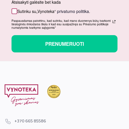
Atsisakyti galėsite bet kada
Sutinku su„Vynoteka“
privatumo politika
.
Paspausdamas patvirtinu, kad sutinku, kad mano duomenys būtų tvarkomi
tiesioginės rinkodaros tikslu ir kad esu susipažinęs su Privatumo politikoje
numatytomis tvarkymo sąlygomis*
PRENUMERUOTI
+370 665 85586