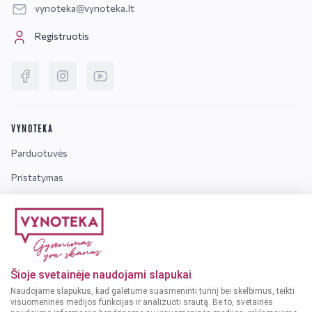
vynoteka@vynoteka.lt
Registruotis
VYNOTEKA
Parduotuvės
Pristatymas
Kontaktai
TAISYKLĖS IR SĄLYGOS
Privatumo taisyklės
Šioje svetainėje naudojami slapukai
Naudojimosi ir pirkimo taisyklės
Naudojame slapukus, kad galėtume suasmeninti turinį bei skelbimus, teikti
visuomeninės medijos funkcijas ir analizuoti srautą. Be to, svetainės