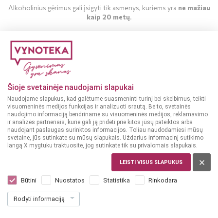
Alkoholinius gėrimus gali įsigyti tik asmenys, kuriems yra
ne mažiau
kaip 20 metų
.
MAN YRA 20 METŲ
MAN NĖRA 20 METŲ
Šioje svetainėje naudojami slapukai
Naudojame slapukus, kad galėtume suasmeninti turinį bei skelbimus, teikti
visuomeninės medijos funkcijas ir analizuoti srautą. Be to, svetainės
naudojimo informaciją bendriname su visuomeninės medijos, reklamavimo
ir analizės partneriais, kurie gali ją pridėti prie kitos jūsų pateiktos arba
naudojant paslaugas surinktos informacijos. Toliau naudodamiesi mūsų
svetaine, jūs sutinkate su mūsų slapukais. Uždarius informacinį sutikimo
langą X mygtuku traktuosite, jog sutinkate tik su privalomais slapukais.
LEISTI VISUS SLAPUKUS
Būtini
Nuostatos
Statistika
Rinkodara
Rodyti informaciją