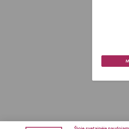
M
Šioje svetainėje naudojam