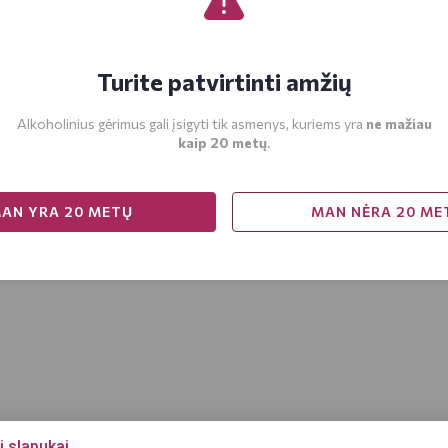
Turite patvirtinti amžių
Alkoholinius gėrimus gali įsigyti tik asmenys, kuriems yra
ne mažiau
kaip 20 metų
.
AN YRA 20 METŲ
MAN NĖRA 20 ME
i slapukai