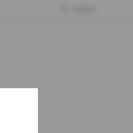
⭠ Grįžti atgal