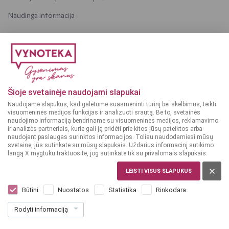
Naudinga informacija
INFORMACIJA
Pristatymas
Tiekėjams
Šioje svetainėje naudojami slapukai
Karjera
Naudojame slapukus, kad galėtume suasmeninti turinį bei skelbimus, teikti
Dažniausiai užduodami klausimai
visuomeninės medijos funkcijas ir analizuoti srautą. Be to, svetainės
naudojimo informaciją bendriname su visuomeninės medijos, reklamavimo
ir analizės partneriais, kurie gali ją pridėti prie kitos jūsų pateiktos arba
naudojant paslaugas surinktos informacijos. Toliau naudodamiesi mūsų
svetaine, jūs sutinkate su mūsų slapukais. Uždarius informacinį sutikimo
langą X mygtuku traktuosite, jog sutinkate tik su privalomais slapukais.
© 2025 VYNOTEKA - Visos teisės saugomos
LEISTI VISUS SLAPUKUS
Būtini
Nuostatos
Statistika
Rinkodara
Rodyti informaciją