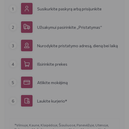
1
Susikurkite paskyrą arbą prisijunkite
2
Užsakymui pasirinkite „Pristatymas“
3
Nurodykite pristatymo adresą, dieną bei laiką
4
Išsirinkite prekes
5
Atlikite mokėjimą
6
Laukite kurjerio*
*Vilniuje, Kaune, Klaipėdoje, Šiauliuose, Panevėžyje, Utenoje,