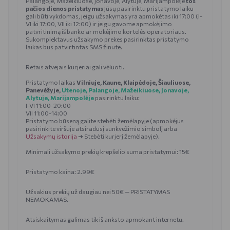
Palangoje, Mažeikiuose, Jonavoje, Alytuje, Marijampolėje
tos
pačios dienos pristatymas
Jūsų pasirinktu pristatymo laiku
gali būti vykdomas, jeigu užsakymas yra apmokėtas iki 17:00 (I-
VI iki 17:00, VII iki 12:00) ir jeigu gavome apmokėjimo
patvritinimą iš banko ar mokėjimo kortelės operatoriaus.
Sukomplektavus užsakymo prekes pasirinktas pristatymo
laikas bus patvirtintas SMS žinute.
Retais atvejais kurjeriai gali vėluoti.
Pristatymo laikas
Vilniuje, Kaune, Klaipėdoje, Šiauliuose,
Panevėžyje,
Utenoje, Palangoje, Mažeikiuose, Jonavoje,
Alytuje, Marijampolėje
pasirinktu laiku:
I-VI 11:00-20:00
VII 11:00-14:00
Pristatymo būseną galite stebėti žemėlapyje (apmokėjus
pasirinkite viršuje atsiradusį sunkvežimio simbolį arba
Užsakymų istorija
➜ Stebėti kurjerį žemėlapyje).
Minimali užsakymo prekių krepšelio suma pristatymui: 15€
Pristatymo kaina: 2.99€
Užsakius prekių už daugiau nei 50€ — PRISTATYMAS
NEMOKAMAS.
Atsiskaitymas galimas tik iš anksto apmokant internetu.