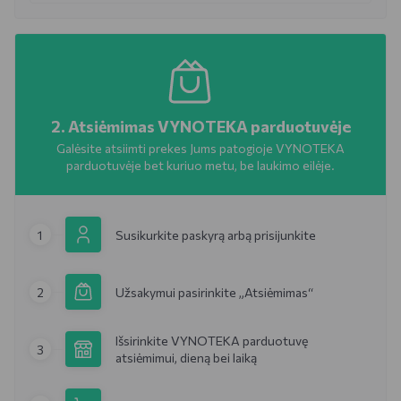
2. Atsiėmimas VYNOTEKA parduotuvėje
Galėsite atsiimti prekes Jums patogioje VYNOTEKA
parduotuvėje bet kuriuo metu, be laukimo eilėje.
1
Susikurkite paskyrą arbą prisijunkite
2
Užsakymui pasirinkite „Atsiėmimas“
Išsirinkite VYNOTEKA parduotuvę
3
atsiėmimui, dieną bei laiką