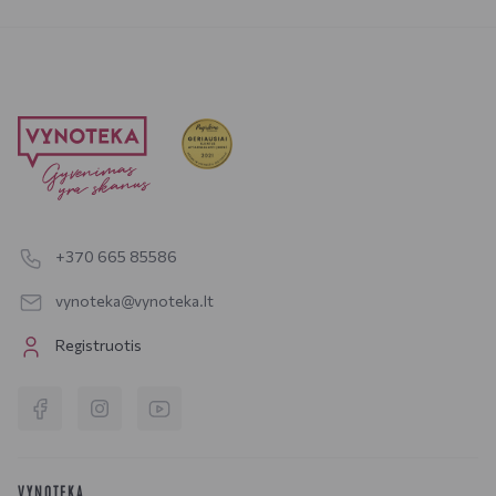
+370 665 85586
vynoteka@vynoteka.lt
Registruotis
VYNOTEKA